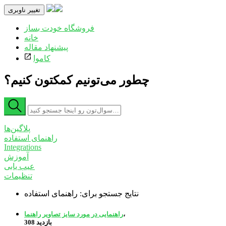
تغییر ناوبری
فروشگاه خودت بساز
خانه
پیشنهاد مقاله
کاموا
چطور می‌تونیم کمکتون کنیم؟
پلاگین‌ها
راهنمای استفاده
Integrations
آموزش
عیب یابی
تنظیمات
نتایج جستجو برای: راهنمای استفاده
،
راهنمایی در مورد سایز تصاویر
راهنما
بازدید
308